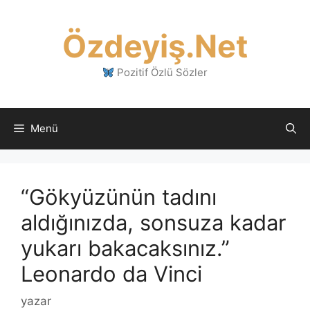
İçeriğe
atla
Özdeyiş.Net
Pozitif Özlü Sözler
Menü
“Gökyüzünün tadını
aldığınızda, sonsuza kadar
yukarı bakacaksınız.”
Leonardo da Vinci
yazar