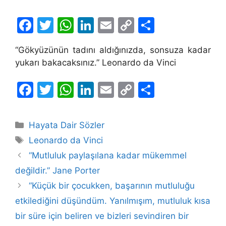
F
T
W
Li
E
C
S
a
w
h
n
m
o
h
“Gökyüzünün tadını aldığınızda, sonsuza kadar
c
itt
at
k
ai
p
ar
yukarı bakacaksınız.” Leonardo da Vinci
e
er
s
e
l
y
e
b
A
dI
Li
F
T
W
Li
E
C
S
o
p
n
n
a
w
h
n
m
o
h
o
p
k
c
itt
at
k
ai
p
ar
Kategoriler
Hayata Dair Sözler
k
e
er
s
e
l
y
e
Etiketler
Leonardo da Vinci
b
A
dI
Li
“Mutluluk paylaşılana kadar mükemmel
o
p
n
n
değildir.” Jane Porter
o
p
k
“Küçük bir çocukken, başarının mutluluğu
k
etkilediğini düşündüm. Yanılmışım, mutluluk kısa
bir süre için beliren ve bizleri sevindiren bir