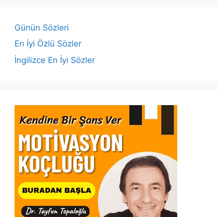
o
p
n
n
o
p
k
Günün Sözleri
k
En İyi Özlü Sözler
İngilizce En İyi Sözler