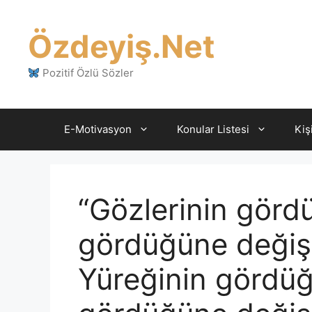
İçeriğe
atla
Özdeyiş.Net
Pozitif Özlü Sözler
E-Motivasyon
Konular Listesi
Kiş
“Gözlerinin görd
gördüğüne değişi
Yüreğinin gördüğ