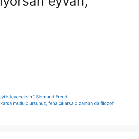
iyorsan eyvah,
şeyi isteyeceksin.” Sigmund Freud
 çıkarsa mutlu olursunuz, fena çıkarsa o zaman da filozof