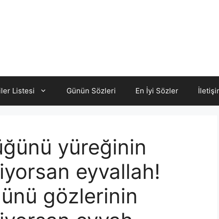
iler Listesi
Günün Sözleri
En İyi Sözler
İletiş
üğünü yüreğinin
yorsan eyvallah!
ünü gözlerinin