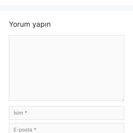
Yorum yapın
Yorum
İsim
E-