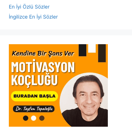
k
En İyi Özlü Sözler
İngilizce En İyi Sözler