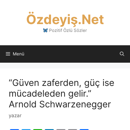
İçeriğe
atla
Özdeyiş.Net
Pozitif Özlü Sözler
Menü
“Güven zaferden, güç ise
mücadeleden gelir.”
Arnold Schwarzenegger
yazar