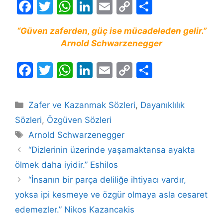
F
T
W
Li
E
C
S
a
w
h
n
m
o
h
“Güven zaferden, güç ise mücadeleden gelir.”
c
itt
at
k
ai
p
ar
Arnold Schwarzenegger
e
er
s
e
l
y
e
b
A
dI
Li
F
T
W
Li
E
C
S
o
p
n
n
a
w
h
n
m
o
h
o
p
k
c
itt
at
k
ai
p
ar
Kategoriler
Zafer ve Kazanmak Sözleri
,
Dayanıklılık
k
e
er
s
e
l
y
e
Sözleri
,
Özgüven Sözleri
b
A
dI
Li
Etiketler
Arnold Schwarzenegger
o
p
n
n
“Dizlerinin üzerinde yaşamaktansa ayakta
o
p
k
ölmek daha iyidir.” Eshilos
k
“İnsanın bir parça deliliğe ihtiyacı vardır,
yoksa ipi kesmeye ve özgür olmaya asla cesaret
edemezler.” Nikos Kazancakis