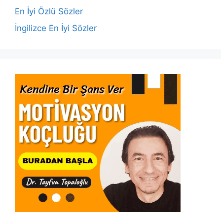
k
En İyi Özlü Sözler
İngilizce En İyi Sözler