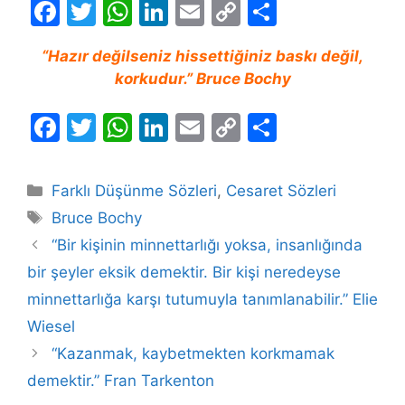
F
T
W
Li
E
C
S
a
w
h
n
m
o
h
“Hazır değilseniz hissettiğiniz baskı değil,
c
itt
at
k
ai
p
ar
korkudur.” Bruce Bochy
e
er
s
e
l
y
e
b
A
dI
Li
F
T
W
Li
E
C
S
o
p
n
n
a
w
h
n
m
o
h
o
p
k
c
itt
at
k
ai
p
ar
Kategoriler
Farklı Düşünme Sözleri
,
Cesaret Sözleri
k
e
er
s
e
l
y
e
Etiketler
Bruce Bochy
b
A
dI
Li
“Bir kişinin minnettarlığı yoksa, insanlığında
o
p
n
n
bir şeyler eksik demektir. Bir kişi neredeyse
o
p
k
minnettarlığa karşı tutumuyla tanımlanabilir.” Elie
k
Wiesel
“Kazanmak, kaybetmekten korkmamak
demektir.” Fran Tarkenton