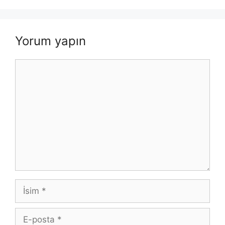
Yorum yapın
Yorum
İsim
E-