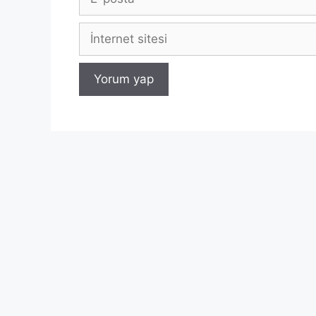
posta
İnternet
sitesi