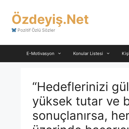
İçeriğe
atla
Özdeyiş.Net
Pozitif Özlü Sözler
E-Motivasyon
Konular Listesi
Kiş
“Hedeflerinizi g
yüksek tutar ve b
sonuçlanırsa, her