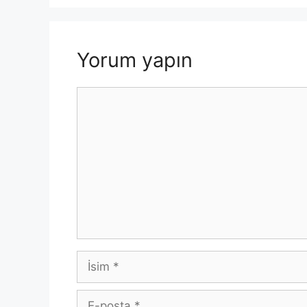
o
p
k
k
Yorum yapın
Yorum
İsim
E-