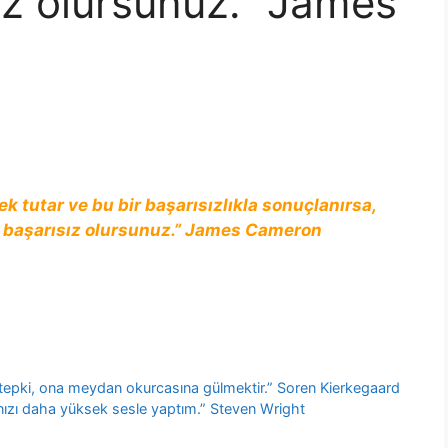
ız olursunuz.” James
k tutar ve bu bir başarısızlıkla sonuçlanırsa,
e başarısız olursunuz.” James Cameron
el tepki, ona meydan okurcasına gülmektir.” Soren Kierkegaard
nızı daha yüksek sesle yaptım.” Steven Wright