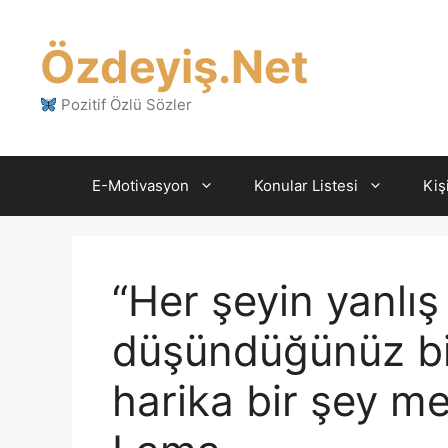
İçeriğe
atla
Özdeyiş.Net
Pozitif Özlü Sözler
E-Motivasyon
Konular Listesi
Kiş
“Her şeyin yanlış 
düşündüğünüz bi
harika bir şey me