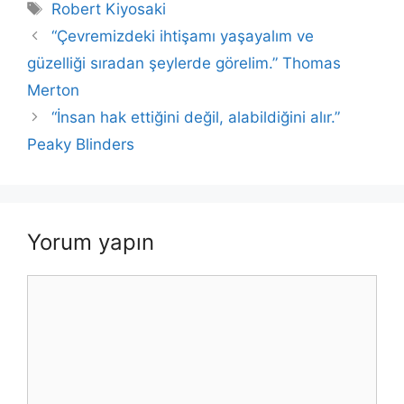
b
A
dI
Li
Etiketler
Robert Kiyosaki
o
p
n
n
“Çevremizdeki ihtişamı yaşayalım ve
o
p
k
güzelliği sıradan şeylerde görelim.” Thomas
k
Merton
“İnsan hak ettiğini değil, alabildiğini alır.”
Peaky Blinders
Yorum yapın
Yorum