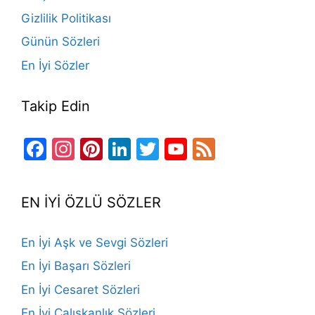
k
Gizlilik Politikası
Günün Sözleri
En İyi Sözler
Takip Edin
Facebook
Instagram
Pinterest
LinkedIn
Twitter
YouTube
Feed
Channel
EN İYİ ÖZLÜ SÖZLER
En İyi Aşk ve Sevgi Sözleri
En İyi Başarı Sözleri
En İyi Cesaret Sözleri
En İyi Çalışkanlık Sözleri