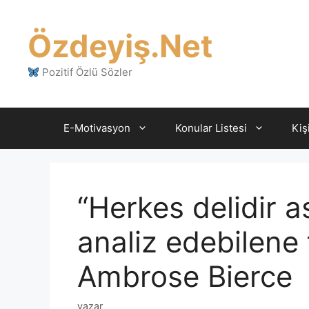
İçeriğe
atla
Özdeyiş.Net
Pozitif Özlü Sözler
E-Motivasyon
Konular Listesi
Kiş
“Herkes delidir as
analiz edebilene f
Ambrose Bierce
yazar