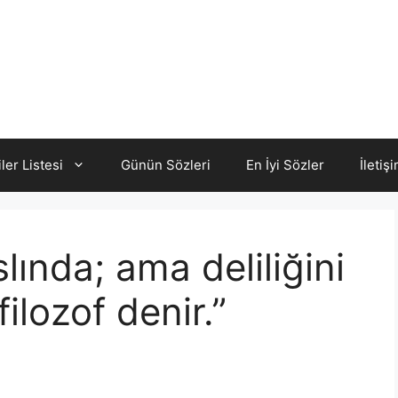
iler Listesi
Günün Sözleri
En İyi Sözler
İletiş
lında; ama deliliğini
ilozof denir.”