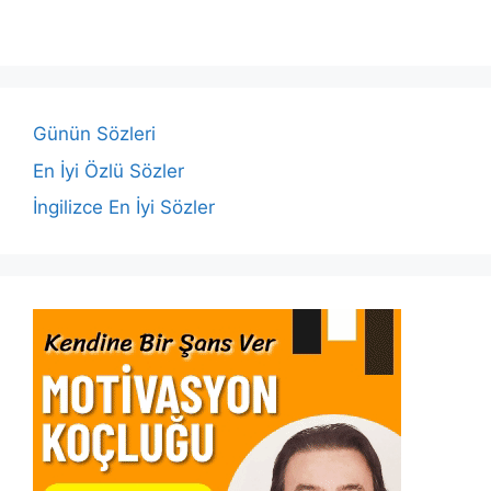
e
er
s
e
l
y
e
b
A
dI
Li
o
p
n
n
o
p
k
Günün Sözleri
k
En İyi Özlü Sözler
İngilizce En İyi Sözler