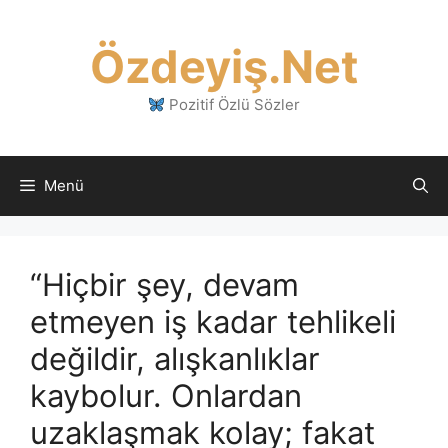
İçeriğe
atla
Özdeyiş.Net
Pozitif Özlü Sözler
Menü
“Hiçbir şey, devam
etmeyen iş kadar tehlikeli
değildir, alışkanlıklar
kaybolur. Onlardan
uzaklaşmak kolay; fakat