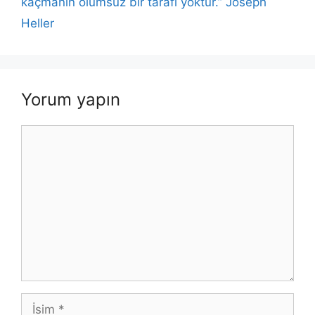
kaçmanın olumsuz bir tarafı yoktur.” Joseph
Heller
Yorum yapın
Yorum
İsim