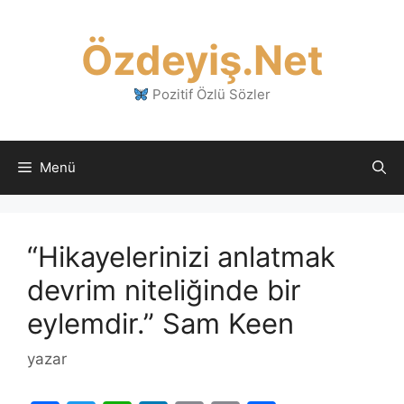
İçeriğe
atla
Özdeyiş.Net
Pozitif Özlü Sözler
Menü
“Hikayelerinizi anlatmak
devrim niteliğinde bir
eylemdir.” Sam Keen
yazar