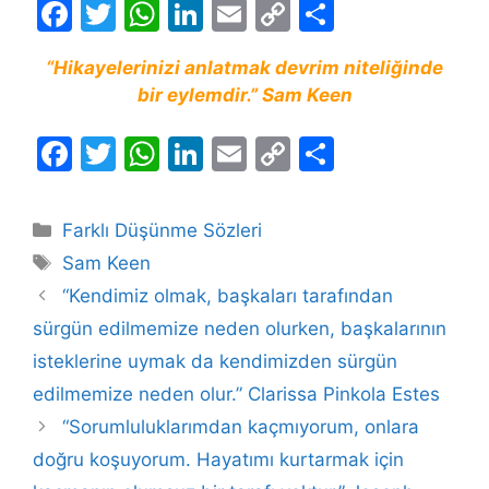
F
T
W
Li
E
C
S
a
w
h
n
m
o
h
“Hikayelerinizi anlatmak devrim niteliğinde
c
itt
at
k
ai
p
ar
bir eylemdir.” Sam Keen
e
er
s
e
l
y
e
b
A
dI
Li
F
T
W
Li
E
C
S
o
p
n
n
a
w
h
n
m
o
h
o
p
k
c
itt
at
k
ai
p
ar
Kategoriler
Farklı Düşünme Sözleri
k
e
er
s
e
l
y
e
Etiketler
Sam Keen
b
A
dI
Li
“Kendimiz olmak, başkaları tarafından
o
p
n
n
sürgün edilmemize neden olurken, başkalarının
o
p
k
isteklerine uymak da kendimizden sürgün
k
edilmemize neden olur.” Clarissa Pinkola Estes
“Sorumluluklarımdan kaçmıyorum, onlara
doğru koşuyorum. Hayatımı kurtarmak için