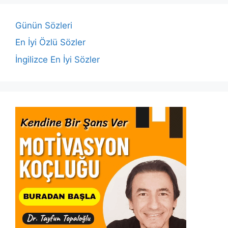
o
p
n
n
o
p
k
Günün Sözleri
k
En İyi Özlü Sözler
İngilizce En İyi Sözler