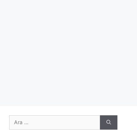
için
ara