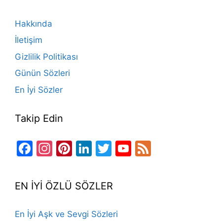
b
a
k
st
dI
u
o
m
n
b
Hakkında
o
e
İletişim
k
Gizlilik Politikası
Günün Sözleri
En İyi Sözler
Takip Edin
Facebook
Instagram
Pinterest
LinkedIn
Twitter
YouTube
Feed
Channel
EN İYİ ÖZLÜ SÖZLER
En İyi Aşk ve Sevgi Sözleri