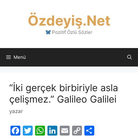
İçeriğe
atla
Özdeyiş.Net
Pozitif Özlü Sözler
Menü
“İki gerçek birbiriyle asla
çelişmez.” Galileo Galilei
yazar
F
T
W
Li
E
C
S