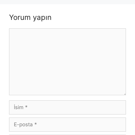
Yorum yapın
Yorum
İsim
E-
posta