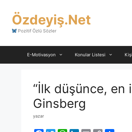
İçeriğe
atla
Özdeyiş.Net
Pozitif Özlü Sözler
E-Motivasyon
Konular Listesi
Kiş
“İlk düşünce, en 
Ginsberg
yazar