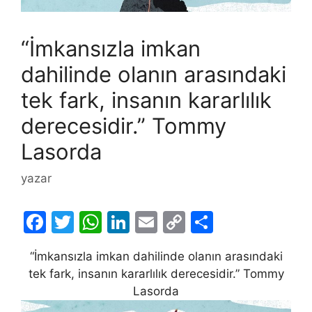
“İmkansızla imkan
dahilinde olanın arasındaki
tek fark, insanın kararlılık
derecesidir.” Tommy
Lasorda
yazar
F
T
W
Li
E
C
S
a
w
h
n
m
o
h
“İmkansızla imkan dahilinde olanın arasındaki
c
itt
at
k
ai
p
ar
tek fark, insanın kararlılık derecesidir.” Tommy
e
er
s
e
l
y
e
Lasorda
b
A
dI
Li