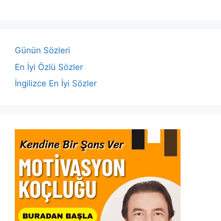
e
er
s
e
l
y
e
b
A
dI
Li
o
p
n
n
o
p
k
Günün Sözleri
k
En İyi Özlü Sözler
İngilizce En İyi Sözler