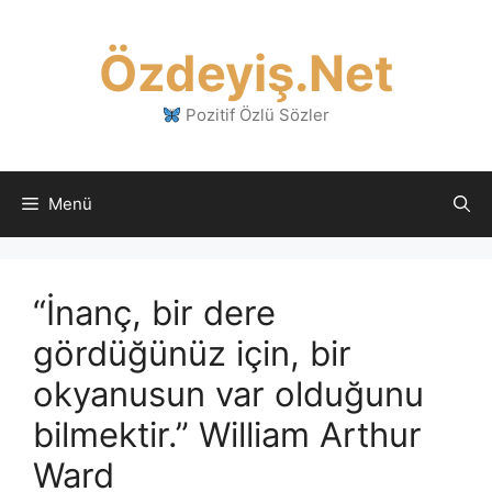
İçeriğe
atla
Özdeyiş.Net
Pozitif Özlü Sözler
Menü
“İnanç, bir dere
gördüğünüz için, bir
okyanusun var olduğunu
bilmektir.” William Arthur
Ward