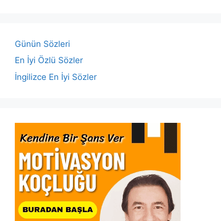
b
A
dI
Li
o
p
n
n
o
p
k
Günün Sözleri
k
En İyi Özlü Sözler
İngilizce En İyi Sözler