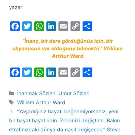
yazar
F
T
W
Li
E
C
S
a
w
h
n
m
o
h
“İnanç, bir dere gördüğünüz için, bir
c
itt
at
k
ai
p
ar
okyanusun var olduğunu bilmektir.” William
e
er
s
e
l
y
e
Arthur Ward
b
A
dI
Li
F
T
W
Li
E
C
S
o
p
n
n
a
w
h
n
m
o
h
o
p
k
c
itt
at
k
ai
p
ar
k
Kategoriler
İnanmak Sözleri
,
Umut Sözleri
e
er
s
e
l
y
e
Etiketler
William Arthur Ward
b
A
dI
Li
“Yaşadığınız hayatı beğenmiyorsanız, yeni
o
p
n
n
bir hayat hayal edin. Zihninizi değiştirin. Bakın
o
p
k
etrafınızdaki dünya da nasıl değişecek.” Steve