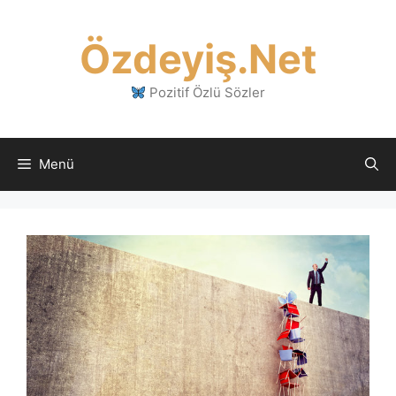
İçeriğe
atla
Özdeyiş.Net
Pozitif Özlü Sözler
Menü