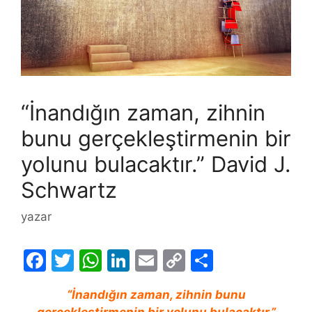
“İnandığın zaman, zihnin
bunu gerçekleştirmenin bir
yolunu bulacaktır.” David J.
Schwartz
yazar
F
T
W
Li
E
C
S
a
w
h
n
m
o
h
“İnandığın zaman, zihnin bunu
c
itt
at
k
ai
p
ar