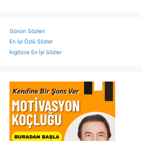
e
er
s
e
l
y
e
b
A
dI
Li
o
p
n
n
o
p
k
Günün Sözleri
k
En İyi Özlü Sözler
İngilizce En İyi Sözler