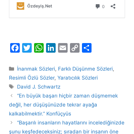
F
T
W
Li
E
C
S
a
w
h
n
m
o
h
c
itt
at
k
ai
p
ar
Kategoriler
İnanmak Sözleri
,
Farklı Düşünme Sözleri
,
e
er
s
e
l
y
e
Resimli Özlü Sözler
,
Yaratıcılık Sözleri
b
A
dI
Li
Etiketler
David J. Schwartz
o
p
n
n
“En büyük başarı hiçbir zaman düşmemek
o
p
k
değil, her düşüşünüzde tekrar ayağa
k
kalkabilmektir.” Konfüçyüs
“Başarılı insanların hayatlarını incelediğinizde
şunu keşfedeceksiniz; sıradan bir insanın öne