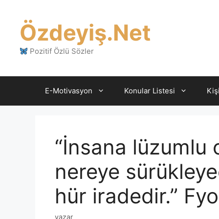
İçeriğe
atla
Özdeyiş.Net
Pozitif Özlü Sözler
E-Motivasyon
Konular Listesi
Kiş
“İnsana lüzumlu 
nereye sürükleye
hür iradedir.” F
yazar