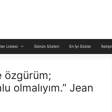
iler Listesi
Günün Sözleri
En İyi Sözler
İletiş
e özgürüm;
u olmalıyım.” Jean