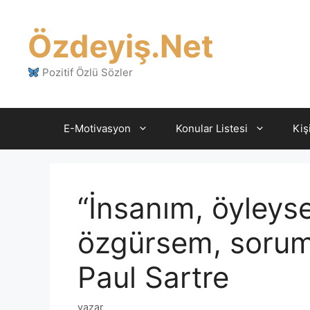
İçeriğe
atla
Özdeyiş.Net
Pozitif Özlü Sözler
E-Motivasyon
Konular Listesi
Kiş
“İnsanım, öyleys
özgürsem, soruml
Paul Sartre
yazar