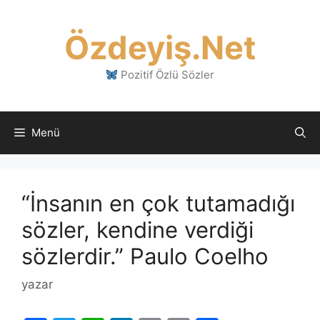
İçeriğe
atla
Özdeyiş.Net
Pozitif Özlü Sözler
Menü
“İnsanın en çok tutamadığı
sözler, kendine verdiği
sözlerdir.” Paulo Coelho
yazar