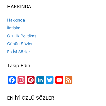
e
gr
o
e
e
er
T
d
HAKKINDA
b
a
k
st
dI
u
o
m
n
b
Hakkında
o
e
İletişim
k
Gizlilik Politikası
Günün Sözleri
En İyi Sözler
Takip Edin
Facebook
Instagram
Pinterest
LinkedIn
Twitter
YouTube
Feed
Channel
EN İYİ ÖZLÜ SÖZLER