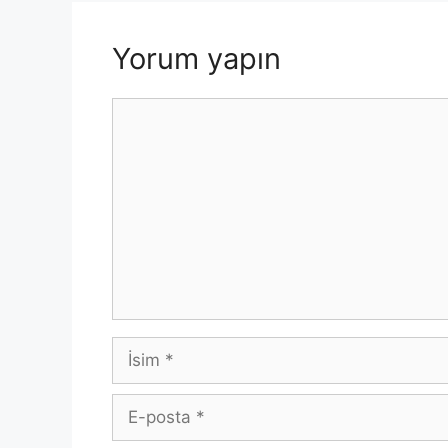
k
Yorum yapın
Yorum
İsim
E-
posta