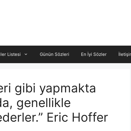
iler Listesi
Günün Sözleri
En İyi Sözler
İletiş
leri gibi yapmakta
a, genellikle
 ederler.” Eric Hoffer