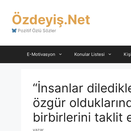
İçeriğe
atla
Özdeyiş.Net
Pozitif Özlü Sözler
E-Motivasyon
Konular Listesi
Kiş
“İnsanlar diledik
özgür olduklarınd
birbirlerini taklit
yazar