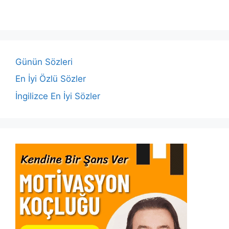
e
er
s
e
l
y
e
b
A
dI
Li
o
p
n
n
o
p
k
Günün Sözleri
k
En İyi Özlü Sözler
İngilizce En İyi Sözler