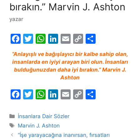
bırakın.” Marvin J. Ashton
yazar
F
T
W
Li
E
C
S
a
w
h
n
m
o
h
“Anlayışlı ve bağışlayıcı bir kalbe sahip olan,
c
itt
at
k
ai
p
ar
insanlarda en iyiyi arayan biri olun. İnsanları
e
er
s
e
l
y
e
bulduğunuzdan daha iyi bırakın.” Marvin J.
b
A
dI
Li
Ashton
o
p
n
n
F
T
W
Li
E
C
S
o
p
k
a
w
h
n
m
o
h
k
c
itt
at
k
ai
p
ar
Kategoriler
İnsanlara Dair Sözler
e
er
s
e
l
y
e
Etiketler
Marvin J. Ashton
b
A
dI
Li
“İşe yarayacağına inanırsan, fırsatları