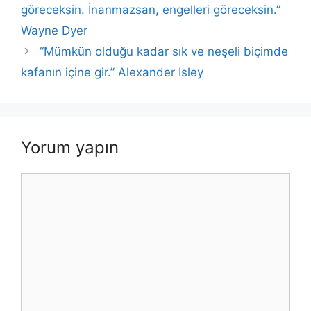
o
p
n
n
göreceksin. İnanmazsan, engelleri göreceksin.”
o
p
k
Wayne Dyer
k
“Mümkün olduğu kadar sık ve neşeli biçimde
kafanın içine gir.” Alexander Isley
Yorum yapın
Yorum