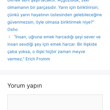
k
o
p
k
olmamanın bir parçasıdır. Yarın için biriktirirsin;
k
çünkü yarın hayatının üstesinden gelebileceğine
güvenmezsin, öyle olmasa biriktirmek niye?”
Osho
“İnsan, uğruna emek harcadığı şeyi sever ve
insan sevdiği şey için emek harcar. Bir ilişkide
çaba yoksa, o ilişki hiçbir zaman meyve
vermez.” Erich Fromm
Yorum yapın
Yorum