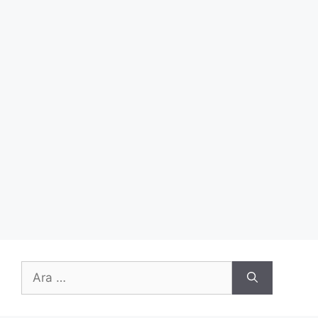
için
ara