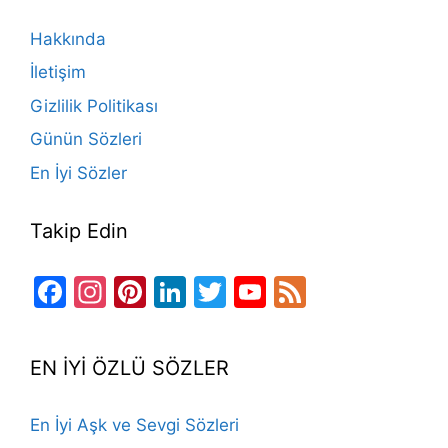
o
m
n
b
Hakkında
o
e
İletişim
k
Gizlilik Politikası
Günün Sözleri
En İyi Sözler
Takip Edin
Facebook
Instagram
Pinterest
LinkedIn
Twitter
YouTube
Feed
Channel
EN İYİ ÖZLÜ SÖZLER
En İyi Aşk ve Sevgi Sözleri