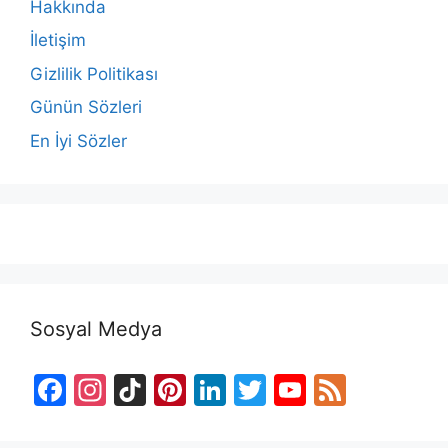
Hakkında
İletişim
Gizlilik Politikası
Günün Sözleri
En İyi Sözler
Sosyal Medya
F
In
Ti
Pi
Li
T
Y
F
a
st
k
nt
n
w
o
e