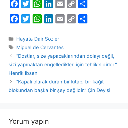
F
T
W
Li
E
C
S
a
w
h
n
m
o
h
F
T
W
Li
E
C
S
c
itt
at
k
ai
p
ar
a
w
h
n
m
o
h
e
er
s
e
l
y
e
c
itt
at
k
ai
p
ar
b
A
dI
Li
Kategoriler
Hayata Dair Sözler
e
er
s
e
l
y
e
Etiketler
o
p
n
n
Miguel de Cervantes
b
A
dI
Li
o
p
k
“Dostlar, size yapacaklarından dolayı değil,
o
p
n
n
sizi yapmaktan engelledikleri için tehlikelidirler.”
k
o
p
k
Henrik Ibsen
k
“Kapalı olarak duran bir kitap, bir kağıt
blokundan başka bir şey değildir.” Çin Deyişi
Yorum yapın