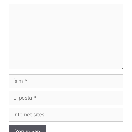
Yorum
İsim
E-
posta
İnternet
sitesi