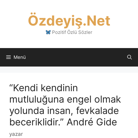
İçeriğe
atla
Özdeyiş.Net
Pozitif Özlü Sözler
Menü
“Kendi kendinin
mutluluğuna engel olmak
yolunda insan, fevkalade
beceriklidir.” André Gide
yazar