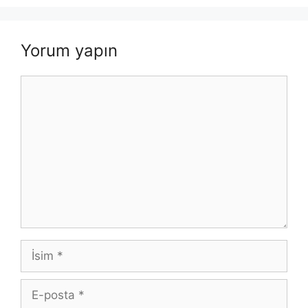
Yorum yapın
Yorum
İsim
E-
posta