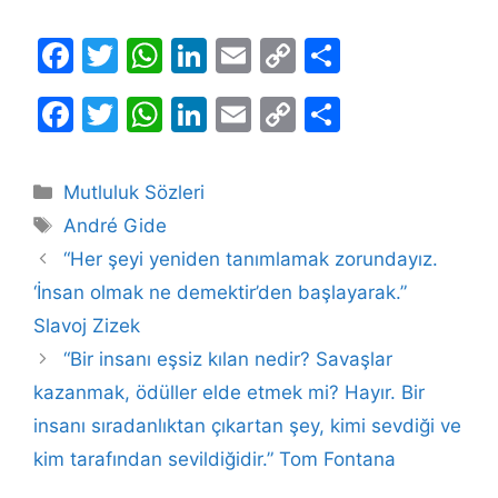
F
T
W
Li
E
C
S
a
w
h
n
m
o
h
F
T
W
Li
E
C
S
c
itt
at
k
ai
p
ar
a
w
h
n
m
o
h
e
er
s
e
l
y
e
c
itt
at
k
ai
p
ar
b
A
dI
Li
Kategoriler
Mutluluk Sözleri
e
er
s
e
l
y
e
Etiketler
o
p
n
n
André Gide
b
A
dI
Li
o
p
k
“Her şeyi yeniden tanımlamak zorundayız.
o
p
n
n
‘İnsan olmak ne demektir’den başlayarak.”
k
o
p
k
Slavoj Zizek
k
“Bir insanı eşsiz kılan nedir? Savaşlar
kazanmak, ödüller elde etmek mi? Hayır. Bir
insanı sıradanlıktan çıkartan şey, kimi sevdiği ve
kim tarafından sevildiğidir.” Tom Fontana