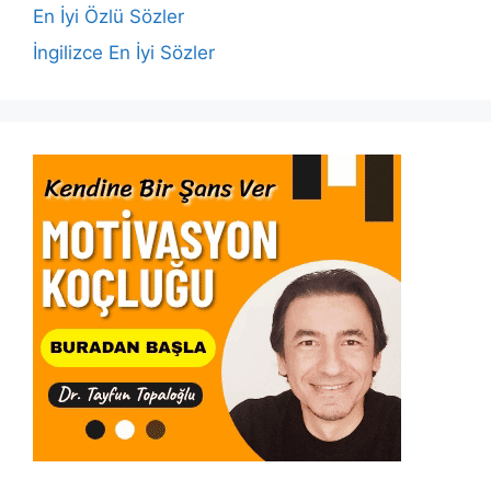
k
En İyi Özlü Sözler
İngilizce En İyi Sözler