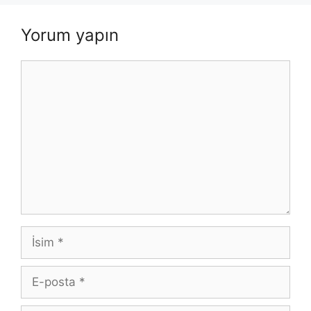
Yorum yapın
Yorum
İsim
E-
posta