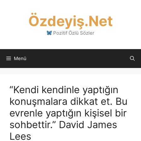
İçeriğe
atla
Özdeyiş.Net
Pozitif Özlü Sözler
Menü
“Kendi kendinle yaptığın
konuşmalara dikkat et. Bu
evrenle yaptığın kişisel bir
sohbettir.” David James
Lees