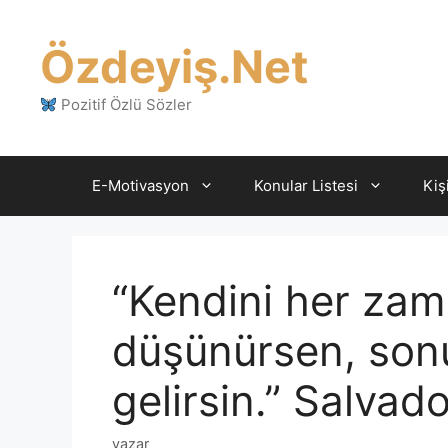
İçeriğe
atla
Özdeyiş.Net
Pozitif Özlü Sözler
E-Motivasyon
Konular Listesi
Kiş
“Kendini her zam
düşünürsen, sonu
gelirsin.” Salvado
yazar