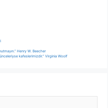
i
 unutmayın.” Henry W. Beecher
nceleriyse kafeslerimizdir.” Virginia Woolf