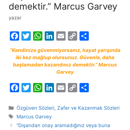
demektir.” Marcus Garvey
yazar
F
T
W
Li
E
C
S
a
w
h
n
m
o
h
“Kendinize güvenmiyorsanız, hayat yarışında
c
itt
at
k
ai
p
ar
iki kez mağlup olursunuz. Güvenle, daha
e
er
s
e
l
y
e
başlamadan kazandınız demektir.” Marcus
b
A
dI
Li
Garvey
o
p
n
n
F
T
W
Li
E
C
S
o
p
k
a
w
h
n
m
o
h
k
c
itt
at
k
ai
p
ar
Kategoriler
Özgüven Sözleri
,
Zafer ve Kazanmak Sözleri
e
er
s
e
l
y
e
Etiketler
Marcus Garvey
b
A
dI
Li
“Dışarıdan onay aramadığınız veya buna