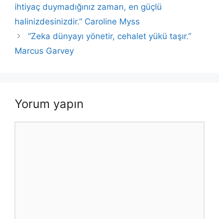
o
p
n
n
ihtiyaç duymadığınız zaman, en güçlü
o
p
k
halinizdesinizdir.” Caroline Myss
k
“Zeka dünyayı yönetir, cehalet yükü taşır.”
Marcus Garvey
Yorum yapın
Yorum