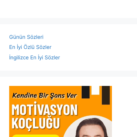
e
er
s
e
l
y
e
b
A
dI
Li
o
p
n
n
o
p
k
Günün Sözleri
k
En İyi Özlü Sözler
İngilizce En İyi Sözler