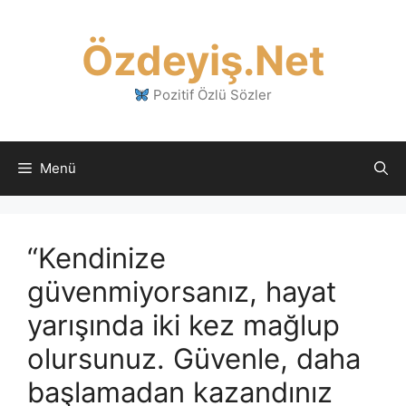
İçeriğe
atla
Özdeyiş.Net
Pozitif Özlü Sözler
Menü
“Kendinize
güvenmiyorsanız, hayat
yarışında iki kez mağlup
olursunuz. Güvenle, daha
başlamadan kazandınız