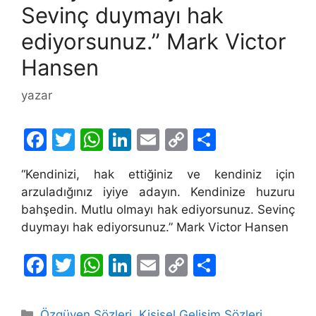
Sevinç duymayı hak
ediyorsunuz.” Mark Victor
Hansen
yazar
F
T
W
Li
E
C
S
a
w
h
n
m
o
h
“Kendinizi, hak ettiğiniz ve kendiniz için
c
itt
at
k
ai
p
ar
arzuladığınız iyiye adayın. Kendinize huzuru
e
er
s
e
l
y
e
bahşedin. Mutlu olmayı hak ediyorsunuz. Sevinç
b
A
dI
Li
duymayı hak ediyorsunuz.” Mark Victor Hansen
o
p
n
n
F
T
W
Li
E
C
S
o
p
k
a
w
h
n
m
o
h
k
c
itt
at
k
ai
p
ar
Kategoriler
Özgüven Sözleri
,
Kişisel Gelişim Sözleri
,