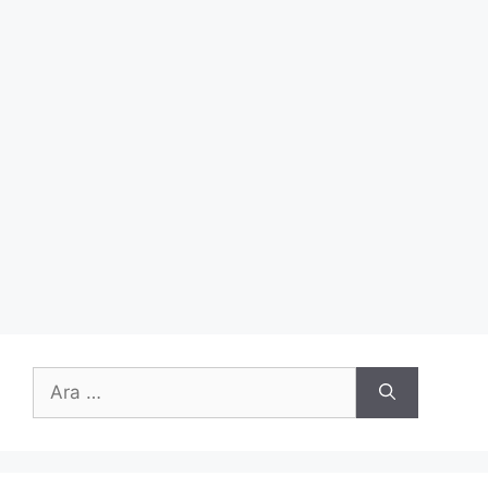
için
ara