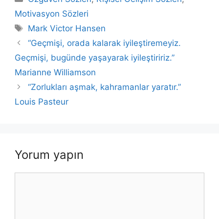
e
er
s
e
l
y
e
Motivasyon Sözleri
b
A
dI
Li
Etiketler
Mark Victor Hansen
o
p
n
n
“Geçmişi, orada kalarak iyileştiremeyiz.
o
p
k
Geçmişi, bugünde yaşayarak iyileştiririz.”
k
Marianne Williamson
“Zorlukları aşmak, kahramanlar yaratır.”
Louis Pasteur
Yorum yapın
Yorum