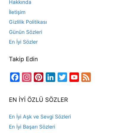
Hakkında
o
e
İletişim
k
Gizlilik Politikası
Günün Sözleri
En İyi Sözler
Takip Edin
Facebook
Instagram
Pinterest
LinkedIn
Twitter
YouTube
Feed
Channel
EN İYİ ÖZLÜ SÖZLER
En İyi Aşk ve Sevgi Sözleri
En İyi Başarı Sözleri