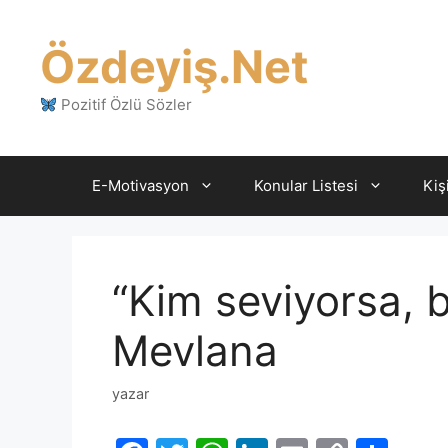
İçeriğe
atla
Özdeyiş.Net
Pozitif Özlü Sözler
E-Motivasyon
Konular Listesi
Kiş
“Kim seviyorsa, bi
Mevlana
yazar