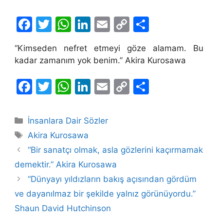
F
T
W
Li
E
C
S
a
w
h
n
m
o
h
“Kimseden nefret etmeyi göze alamam. Bu
c
itt
at
k
ai
p
ar
kadar zamanım yok benim.” Akira Kurosawa
e
er
s
e
l
y
e
b
A
dI
Li
F
T
W
Li
E
C
S
o
p
n
n
a
w
h
n
m
o
h
o
p
k
c
itt
at
k
ai
p
ar
Kategoriler
İnsanlara Dair Sözler
k
e
er
s
e
l
y
e
Etiketler
Akira Kurosawa
b
A
dI
Li
“Bir sanatçı olmak, asla gözlerini kaçırmamak
o
p
n
n
demektir.” Akira Kurosawa
o
p
k
“Dünyayı yıldızların bakış açısından gördüm
k
ve dayanılmaz bir şekilde yalnız görünüyordu.”
Shaun David Hutchinson