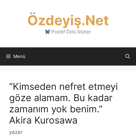
İçeriğe
atla
Özdeyiş.Net
Pozitif Özlü Sözler
Menü
“Kimseden nefret etmeyi
göze alamam. Bu kadar
zamanım yok benim.”
Akira Kurosawa
yazar