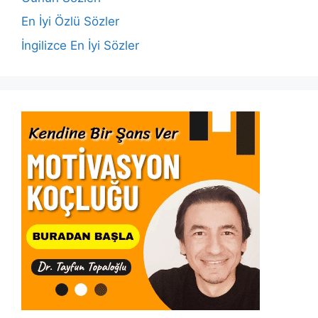
k
En İyi Özlü Sözler
İngilizce En İyi Sözler