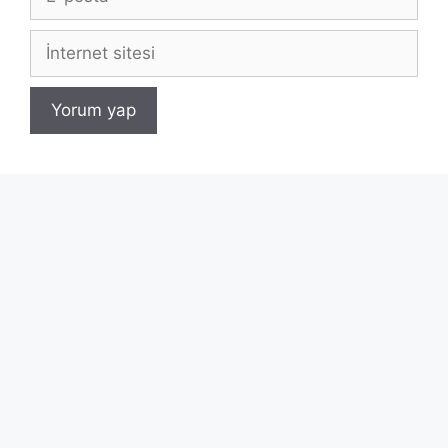
posta
İnternet
sitesi