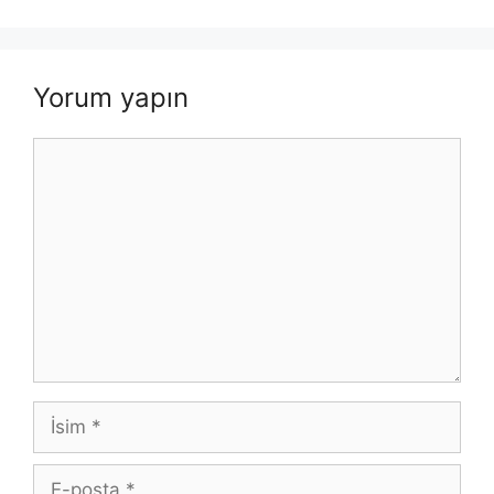
Yorum yapın
Yorum
İsim
E-