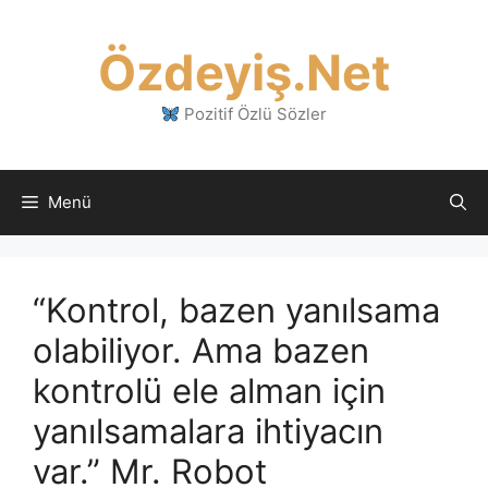
İçeriğe
atla
Özdeyiş.Net
Pozitif Özlü Sözler
Menü
“Kontrol, bazen yanılsama
olabiliyor. Ama bazen
kontrolü ele alman için
yanılsamalara ihtiyacın
var.” Mr. Robot