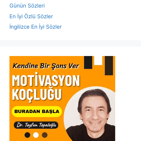
o
p
k
Günün Sözleri
k
En İyi Özlü Sözler
İngilizce En İyi Sözler