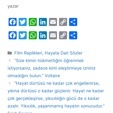
yazar
F
T
W
Li
E
C
S
a
w
h
n
m
o
h
F
T
W
Li
E
C
S
c
itt
at
k
ai
p
ar
a
w
h
n
m
o
h
e
er
s
e
l
y
e
c
itt
at
k
ai
p
ar
b
A
dI
Li
Kategoriler
Film Replikleri
,
Hayata Dair Sözler
e
er
s
e
l
y
e
o
p
n
n
“Size kimin hükmettiğini öğrenmek
b
A
dI
Li
o
p
k
istiyorsanız, sadece kimi eleştirmeye izniniz
o
p
n
n
olmadığını bulun.” Voltaire
k
o
p
k
”Hayat dürtüsü ne kadar çok engellenirse,
k
yıkma dürtüsü o kadar güçlenir. Hayat ne kadar
çok gerçekleşirse, yıkıcılılığın gücü de o kadar
azalır. Yıkıcılık, yaşanmamış hayatın sonucudur.”