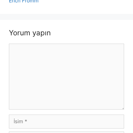
Erich Fromm
Yorum yapın
Yorum
İsim