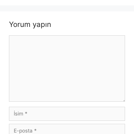
Yorum yapın
Yorum
İsim
E-