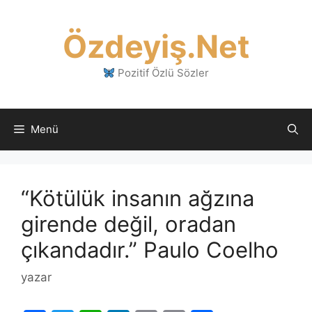
İçeriğe
atla
Özdeyiş.Net
Pozitif Özlü Sözler
Menü
“Kötülük insanın ağzına
girende değil, oradan
çıkandadır.” Paulo Coelho
yazar