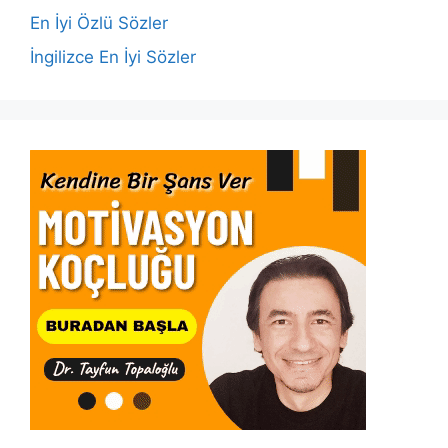
k
En İyi Özlü Sözler
İngilizce En İyi Sözler