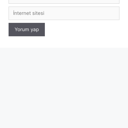
posta
İnternet
sitesi