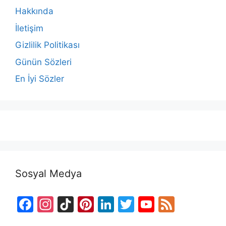
Hakkında
İletişim
Gizlilik Politikası
Günün Sözleri
En İyi Sözler
Sosyal Medya
F
In
Ti
Pi
Li
T
Y
F
a
st
k
nt
n
w
o
e