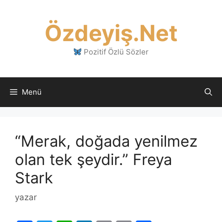
İçeriğe
atla
Özdeyiş.Net
Pozitif Özlü Sözler
Menü
“Merak, doğada yenilmez
olan tek şeydir.” Freya
Stark
yazar