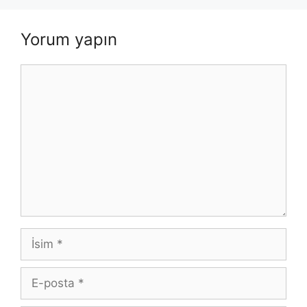
Yorum yapın
Yorum
İsim
E-
posta