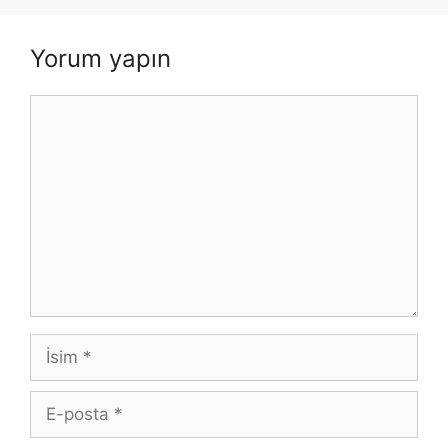
Yorum yapın
Yorum
İsim
E-
posta