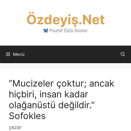
İçeriğe
atla
Özdeyiş.Net
Pozitif Özlü Sözler
Menü
“Mucizeler çoktur; ancak
hiçbiri, insan kadar
olağanüstü değildir.”
Sofokles
yazar