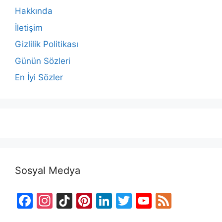
Hakkında
İletişim
Gizlilik Politikası
Günün Sözleri
En İyi Sözler
Sosyal Medya
F
In
Ti
Pi
Li
T
Y
F
a
st
k
nt
n
w
o
e