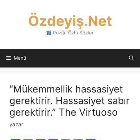
İçeriğe
atla
Özdeyiş.Net
Pozitif Özlü Sözler
Menü
“Mükemmellik hassasiyet
gerektirir. Hassasiyet sabır
gerektirir.” The Virtuoso
yazar