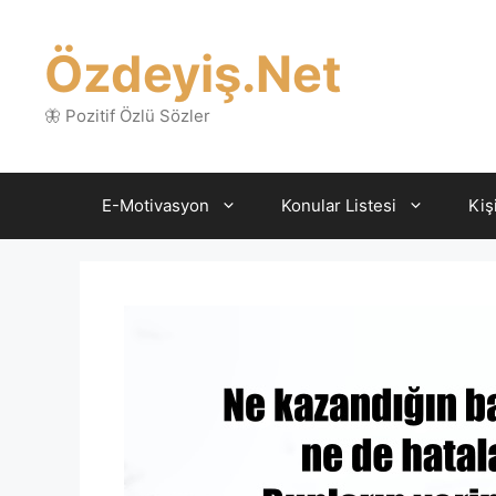
İçeriğe
atla
Özdeyiş.Net
🦋 Pozitif Özlü Sözler
E-Motivasyon
Konular Listesi
Kiş