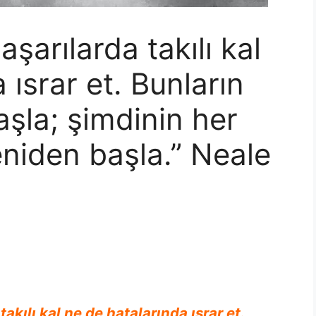
şarılarda takılı kal
 ısrar et. Bunların
aşla; şimdinin her
eniden başla.” Neale
akılı kal ne de hatalarında ısrar et.