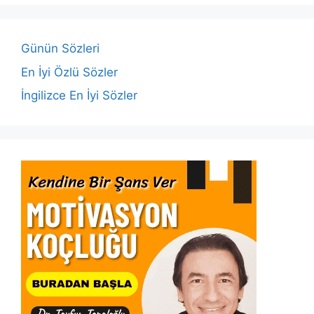
b
A
dI
Li
o
p
n
n
o
p
k
Günün Sözleri
k
En İyi Özlü Sözler
İngilizce En İyi Sözler