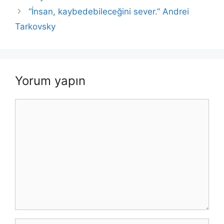
k
“İnsan, kaybedebileceğini sever.” Andrei
Tarkovsky
Yorum yapın
Yorum
İsim