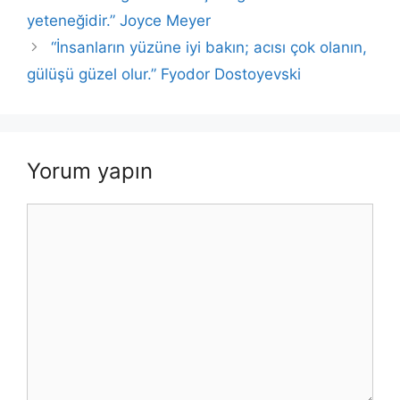
k
yeteneğidir.” Joyce Meyer
“İnsanların yüzüne iyi bakın; acısı çok olanın,
gülüşü güzel olur.” Fyodor Dostoyevski
Yorum yapın
Yorum