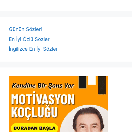
e
er
s
e
l
y
e
b
A
dI
Li
o
p
n
n
o
p
k
Günün Sözleri
k
En İyi Özlü Sözler
İngilizce En İyi Sözler