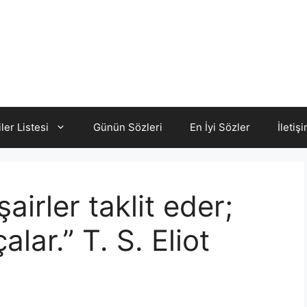
iler Listesi
Günün Sözleri
En İyi Sözler
İletiş
irler taklit eder;
alar.” T. S. Eliot