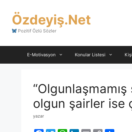
İçeriğe
atla
Özdeyiş.Net
Pozitif Özlü Sözler
E-Motivasyon
Konular Listesi
Kiş
“Olgunlaşmamış şa
olgun şairler ise ç
yazar