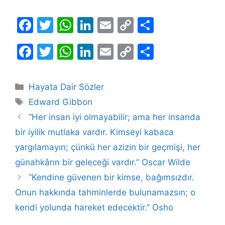
F
T
W
Li
E
C
S
a
w
h
n
m
o
h
F
T
W
Li
E
C
S
c
itt
at
k
ai
p
ar
a
w
h
n
m
o
h
e
er
s
e
l
y
e
c
itt
at
k
ai
p
ar
b
A
dI
Li
Kategoriler
Hayata Dair Sözler
e
er
s
e
l
y
e
Etiketler
o
p
n
n
Edward Gibbon
b
A
dI
Li
o
p
k
“Her insan iyi olmayabilir; ama her insanda
o
p
n
n
bir iyilik mutlaka vardır. Kimseyi kabaca
k
o
p
k
yargılamayın; çünkü her azizin bir geçmişi, her
k
günahkârın bir geleceği vardır.” Oscar Wilde
“Kendine güvenen bir kimse, bağımsızdır.
Onun hakkında tahminlerde bulunamazsın; o
kendi yolunda hareket edecektir.” Osho