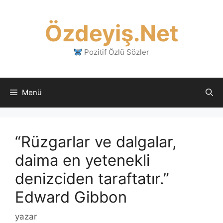
İçeriğe
atla
Özdeyiş.Net
Pozitif Özlü Sözler
Menü
“Rüzgarlar ve dalgalar,
daima en yetenekli
denizciden taraftatır.”
Edward Gibbon
yazar