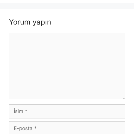
Yorum yapın
Yorum
İsim
E-
posta