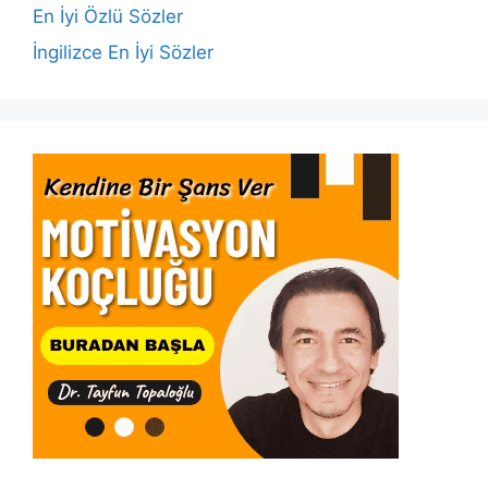
k
En İyi Özlü Sözler
İngilizce En İyi Sözler