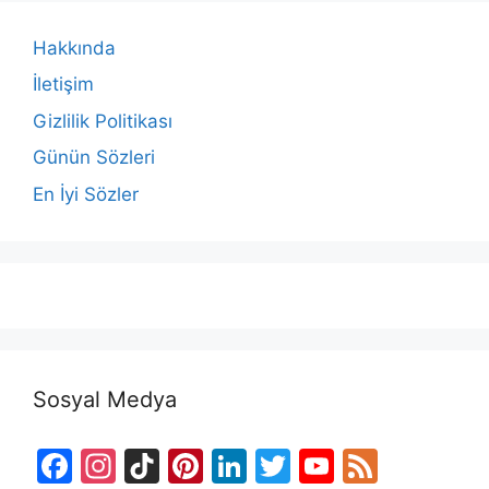
Hakkında
İletişim
Gizlilik Politikası
Günün Sözleri
En İyi Sözler
Sosyal Medya
F
In
Ti
Pi
Li
T
Y
F