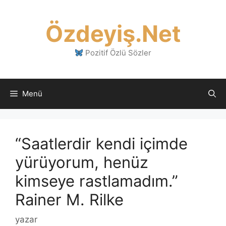
İçeriğe
atla
Özdeyiş.Net
Pozitif Özlü Sözler
Menü
“Saatlerdir kendi içimde
yürüyorum, henüz
kimseye rastlamadım.”
Rainer M. Rilke
yazar