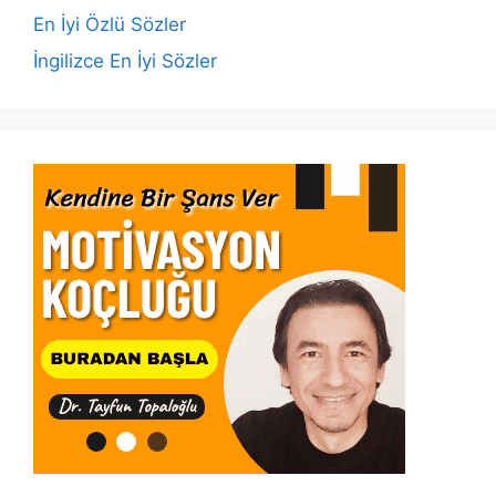
k
En İyi Özlü Sözler
İngilizce En İyi Sözler