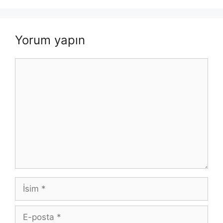
Yorum yapın
Yorum
İsim
E-