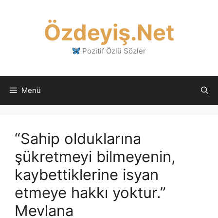
İçeriğe
atla
Özdeyiş.Net
Pozitif Özlü Sözler
Menü
“Sahip olduklarına
şükretmeyi bilmeyenin,
kaybettiklerine isyan
etmeye hakkı yoktur.”
Mevlana