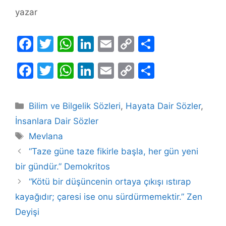
yazar
F
T
W
Li
E
C
S
a
w
h
n
m
o
h
F
T
W
Li
E
C
S
c
itt
at
k
ai
p
ar
a
w
h
n
m
o
h
e
er
s
e
l
y
e
c
itt
at
k
ai
p
ar
b
A
dI
Li
Kategoriler
Bilim ve Bilgelik Sözleri
,
Hayata Dair Sözler
,
e
er
s
e
l
y
e
o
p
n
n
İnsanlara Dair Sözler
b
A
dI
Li
Etiketler
o
p
k
Mevlana
o
p
n
n
“Taze güne taze fikirle başla, her gün yeni
k
o
p
k
bir gündür.” Demokritos
k
“Kötü bir düşüncenin ortaya çıkışı ıstırap
kayağıdır; çaresi ise onu sürdürmemektir.” Zen
Deyişi