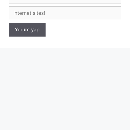
posta
İnternet
sitesi