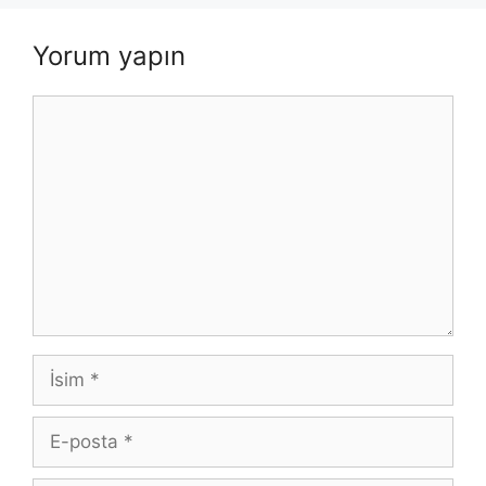
Yorum yapın
Yorum
İsim
E-
posta