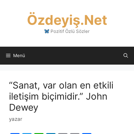
İçeriğe
atla
Özdeyiş.Net
Pozitif Özlü Sözler
Menü
“Sanat, var olan en etkili
iletişim biçimidir.” John
Dewey
yazar