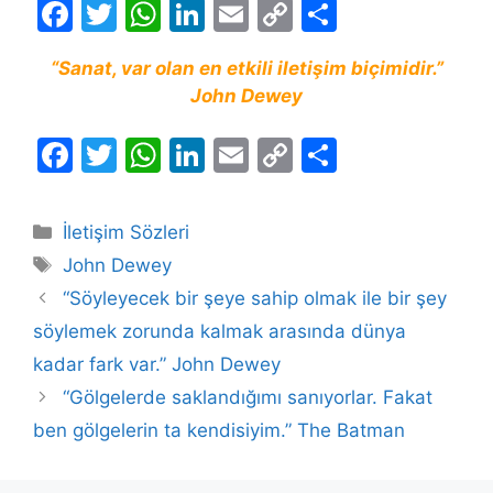
F
T
W
Li
E
C
S
a
w
h
n
m
o
h
“Sanat, var olan en etkili iletişim biçimidir.”
c
itt
at
k
ai
p
ar
John Dewey
e
er
s
e
l
y
e
b
A
dI
Li
F
T
W
Li
E
C
S
o
p
n
n
a
w
h
n
m
o
h
o
p
k
c
itt
at
k
ai
p
ar
Kategoriler
İletişim Sözleri
k
e
er
s
e
l
y
e
Etiketler
John Dewey
b
A
dI
Li
“Söyleyecek bir şeye sahip olmak ile bir şey
o
p
n
n
söylemek zorunda kalmak arasında dünya
o
p
k
kadar fark var.” John Dewey
k
“Gölgelerde saklandığımı sanıyorlar. Fakat
ben gölgelerin ta kendisiyim.” The Batman