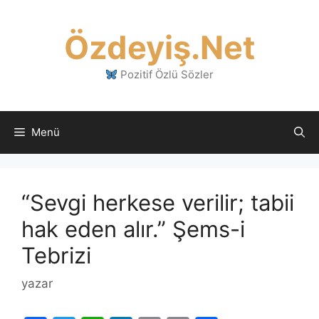
İçeriğe
atla
Özdeyiş.Net
Pozitif Özlü Sözler
Menü
“Sevgi herkese verilir; tabii
hak eden alır.” Şems-i
Tebrizi
yazar