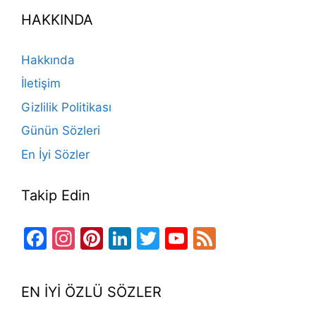
e
gr
o
e
e
er
T
d
HAKKINDA
b
a
k
st
dI
u
o
m
n
b
Hakkında
o
e
İletişim
k
Gizlilik Politikası
Günün Sözleri
En İyi Sözler
Takip Edin
Facebook
Instagram
Pinterest
LinkedIn
Twitter
YouTube
Feed
Channel
EN İYİ ÖZLÜ SÖZLER