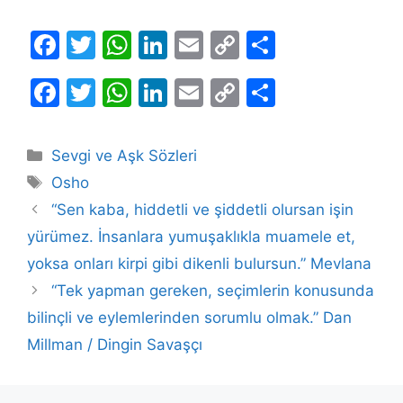
F
T
W
Li
E
C
S
a
w
h
n
m
o
h
F
T
W
Li
E
C
S
c
itt
at
k
ai
p
ar
a
w
h
n
m
o
h
e
er
s
e
l
y
e
c
itt
at
k
ai
p
ar
b
A
dI
Li
Kategoriler
Sevgi ve Aşk Sözleri
e
er
s
e
l
y
e
Etiketler
o
p
n
n
Osho
b
A
dI
Li
o
p
k
“Sen kaba, hiddetli ve şiddetli olursan işin
o
p
n
n
yürümez. İnsanlara yumuşaklıkla muamele et,
k
o
p
k
yoksa onları kirpi gibi dikenli bulursun.” Mevlana
k
“Tek yapman gereken, seçimlerin konusunda
bilinçli ve eylemlerinden sorumlu olmak.” Dan
Millman / Dingin Savaşçı