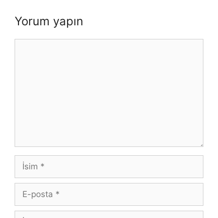
Yorum yapın
Yorum
İsim
E-
posta
İnternet