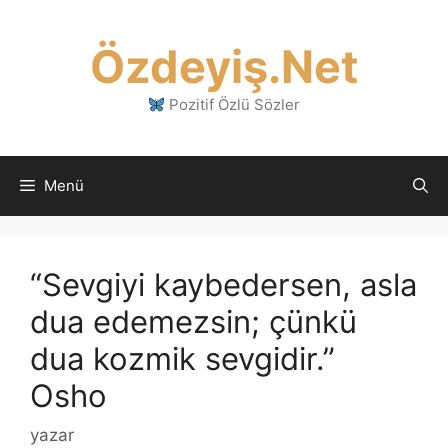
İçeriğe
atla
Özdeyiş.Net
Pozitif Özlü Sözler
Menü
“Sevgiyi kaybedersen, asla
dua edemezsin; çünkü
dua kozmik sevgidir.”
Osho
yazar