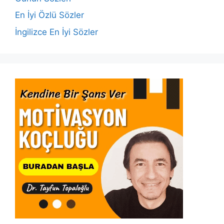
k
En İyi Özlü Sözler
İngilizce En İyi Sözler