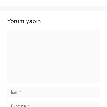
Yorum yapın
Yorum
İsim
E-