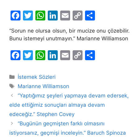
F
T
W
Li
E
C
S
a
w
h
n
m
o
h
“Sorun ne olursa olsun, bir mucize onu çözebilir.
c
itt
at
k
ai
p
ar
Bunu istemeyi unutmayın.” Marianne Williamson
e
er
s
e
l
y
e
b
A
dI
Li
F
T
W
Li
E
C
S
o
p
n
n
a
w
h
n
m
o
h
o
p
k
c
itt
at
k
ai
p
ar
Kategoriler
İstemek Sözleri
k
e
er
s
e
l
y
e
Etiketler
Marianne Williamson
b
A
dI
Li
“Yaptığımız şeyleri yapmaya devam edersek,
o
p
n
n
elde ettiğimiz sonuçları almaya devam
o
p
k
edeceğiz.” Stephen Covey
k
“Bugünün geçmişten farklı olmasını
istiyorsanız, geçmişi inceleyin.” Baruch Spinoza