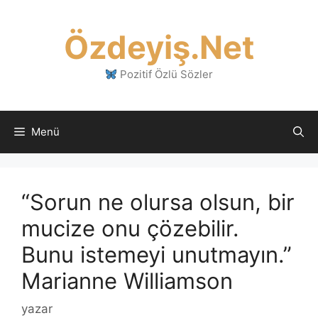
İçeriğe
atla
Özdeyiş.Net
Pozitif Özlü Sözler
Menü
“Sorun ne olursa olsun, bir
mucize onu çözebilir.
Bunu istemeyi unutmayın.”
Marianne Williamson
yazar