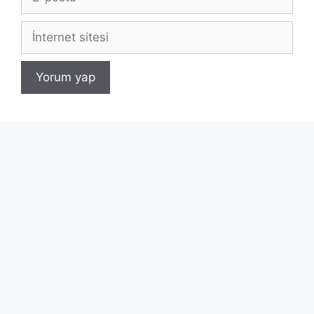
posta
İnternet
sitesi