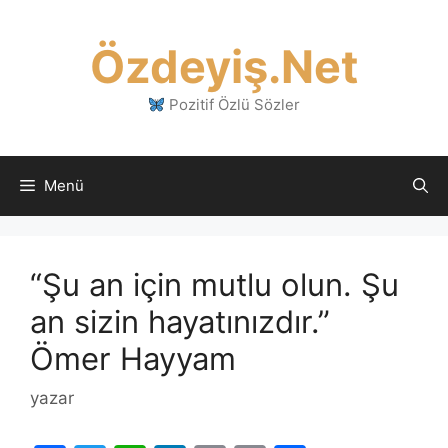
İçeriğe
atla
Özdeyiş.Net
Pozitif Özlü Sözler
Menü
“Şu an için mutlu olun. Şu
an sizin hayatınızdır.”
Ömer Hayyam
yazar