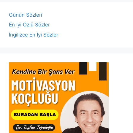
o
p
n
n
o
p
k
Günün Sözleri
k
En İyi Özlü Sözler
İngilizce En İyi Sözler