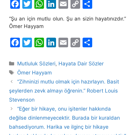
F
T
W
Li
E
C
S
a
w
h
n
m
o
h
“Şu an için mutlu olun. Şu an sizin hayatınızdır.”
c
itt
at
k
ai
p
ar
Ömer Hayyam
e
er
s
e
l
y
e
b
A
dI
Li
F
T
W
Li
E
C
S
o
p
n
n
a
w
h
n
m
o
h
o
p
k
c
itt
at
k
ai
p
ar
Kategoriler
Mutluluk Sözleri
,
Hayata Dair Sözler
k
e
er
s
e
l
y
e
Etiketler
Ömer Hayyam
b
A
dI
Li
“Zihninizi mutlu olmak için hazırlayın. Basit
o
p
n
n
şeylerden zevk almayı öğrenin.” Robert Louis
o
p
k
Stevenson
k
“Eğer bir hikaye, onu işitenler hakkında
değilse dinlenmeyecektir. Burada bir kuraldan
bahsediyorum. Harika ve ilginç bir hikaye