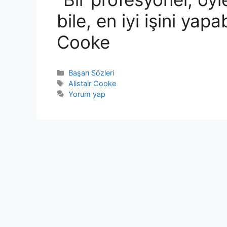
bile, en iyi işini yapab
Cooke
Kategoriler
Başarı Sözleri
Etiketler
Alistair Cooke
Yorum yap