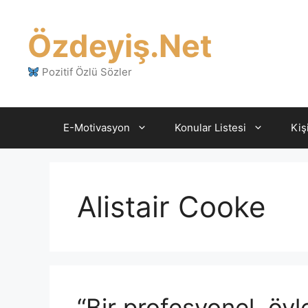
İçeriğe
atla
Özdeyiş.Net
Pozitif Özlü Sözler
E-Motivasyon
Konular Listesi
Kiş
Alistair Cooke
“Bir profesyonel, öy