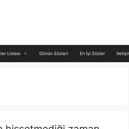
iler Listesi
Günün Sözleri
En İyi Sözler
İletiş
le hissetmediği zaman