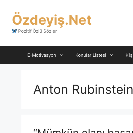
İçeriğe
atla
Özdeyiş.Net
Pozitif Özlü Sözler
E-Motivasyon
Konular Listesi
Kiş
Anton Rubinstei
“Mümkün olanı başar