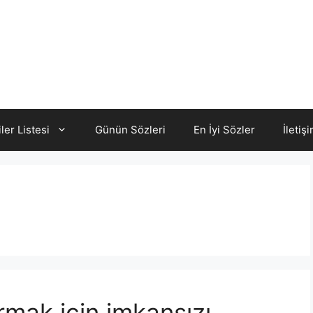
iler Listesi
Günün Sözleri
En İyi Sözler
İletiş
n
mak için imkansızı