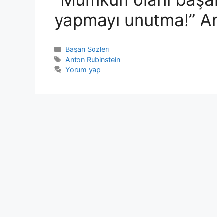
yapmayı unutma!” An
Kategoriler
Başarı Sözleri
Etiketler
Anton Rubinstein
Yorum yap